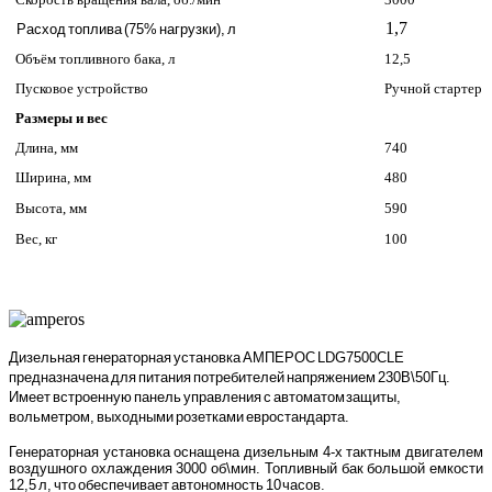
1,7
Расход топлива (75% нагрузки), л
Объём топливного бака, л
12,5
Пусковое устройство
Ручной стартер
Размеры и вес
Длина, мм
740
Ширина, мм
480
Высота, мм
590
Вес, кг
100
Дизельная генераторная установка АМПЕРОС LDG7500CLE
предназначена для питания потребителей напряжением 230В\50Гц.
Имеет встроенную панель управления с автоматом защиты,
вольметром, выходными розетками евростандарта.
Генераторная установка оснащена дизельным 4-х тактным двигателем
воздушного охлаждения 3000 об\мин. Топливный бак большой емкости
12,5 л, что обеспечивает автономность 10 часов.